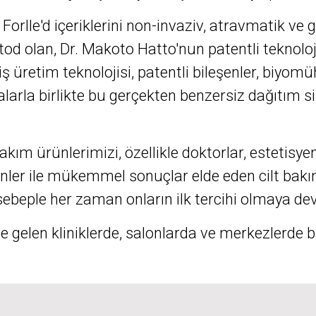
Forlle'd içeriklerini non-invaziv, atravmatik ve g
od olan, Dr. Makoto Hatto'nun patentli teknoloji
ş üretim teknolojisi, patentli bileşenler, biyom
larla birlikte bu gerçekten benzersiz dağıtım sis
kım ürünlerimizi, özellikle doktorlar, estetisyen
leşenler ile mükemmel sonuçlar elde eden cilt bak
ebeple her zaman onların ilk tercihi olmaya de
de gelen kliniklerde, salonlarda ve merkezlerde