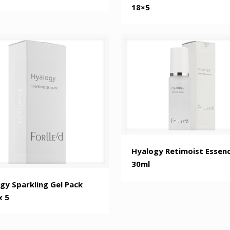
18×5
Hyalogy Retimoist Essen
30ml
gy Sparkling Gel Pack
x 5