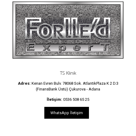
TS Klinik
Adres:
Kenan Evren Bulv. 78068 Sok. AtlantikPlaza K 2 D.3
(FinansBank Üstü) Çukurova - Adana
İletişim:
0536 508 65 25
WhatsApp İletişim