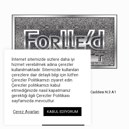
İnternet sitemizde sizlere daha iyi
hizmet verebilmek adına çerezler
kullanılmaktadır. Sitemizde kullanılan
çerezlere dair detaylı bilgi için lütfen
Çerezler Politikamızı ziyaret edin.
Dermaled Estetik Güzellik
Çerezler politikamızı kabul
etmediğinizde nasıl kapatmanız
Adres:
Bahçeşehir 1.Kısım Mahallesi Marmara Caddesi N.3 A1
gerektiği ilgili Çerezler Politikası
Başakşehir - İstanbul
sayfamızda mevcuttur.
İletişim:
0533 810 46 36
Çerez Ayarları
KABUL EDİYORUM
WhatsApp İletişim