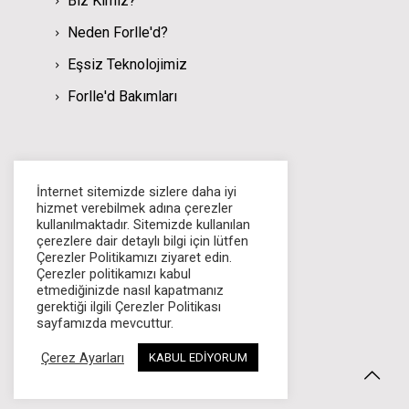
Biz Kimiz?
Neden Forlle'd?
Eşsiz Teknolojimiz
Forlle'd Bakımları
Sosyal Medyada Biz
İnternet sitemizde sizlere daha iyi
hizmet verebilmek adına çerezler
İletişim
kullanılmaktadır. Sitemizde kullanılan
çerezlere dair detaylı bilgi için lütfen
Bayilik Başvurusu
Çerezler Politikamızı ziyaret edin.
Çerezler politikamızı kabul
etmediğinizde nasıl kapatmanız
gerektiği ilgili Çerezler Politikası
sayfamızda mevcuttur.
Çerez Ayarları
KABUL EDİYORUM
© 2024 Forlle'd Türkiye. Tüm Hakları Saklıdır