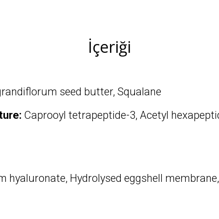
İçeriği
andiflorum seed butter, Squalane
ture:
Caprooyl tetrapeptide-3, Acetyl hexapeptid
 hyaluronate, Hydrolysed eggshell membrane, H