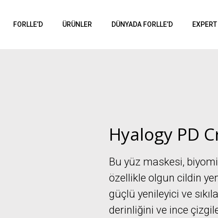
FORLLE’D
ÜRÜNLER
DÜNYADA FORLLE’D
EXPERT
Hyalogy PD C
Bu yüz maskesi, biyomim
özellikle olgun cildin y
güçlü yenileyici ve sıkılaş
derinliğini ve ince çizgile